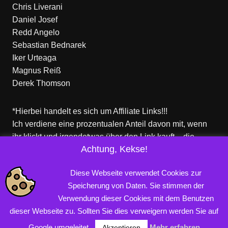
Chris Liverani
Daniel Josef
Redd Angelo
Sebastian Bednarek
Iker Urteaga
Magnus Reiß
Derek Thomson
*Hierbei handelt es sich um Affiliate Links!!!
Ich verdiene eine prozentualen Anteil davon mit, wenn
ihr klickt und irgendetwas über den Link kauft – die
Achtung, Kekse!
Produkte dort sind aber nicht von mir!
Für euch entstehen keine zusätzlichen Kosten!
Diese Webseite verwendet Cookies zur
Speicherung von Daten. Sie stimmen der
Verwendung dieser Cookies mit dem Benutzen
Copyright © 2026 PROFINERD.DE. Alle Rechte vorbehalten.
dieser Webseite zu. Sollten Sie dies verweigern werden Sie auf
Impressum
Datenschutzerklärung
AGB
Google umgeleitet.
Mehr erfahren
Akzeptieren