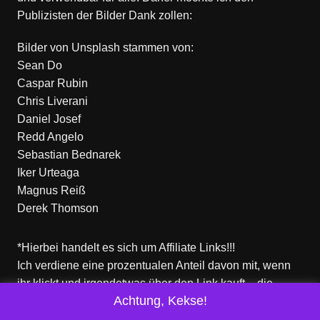
Publizisten der Bilder Dank zollen:
Bilder von
Unsplash
stammen von:
Sean Do
Caspar Rubin
Chris Liverani
Daniel Josef
Redd Angelo
Sebastian Bednarek
Iker Urteaga
Magnus Reiß
Derek Thomson
*Hierbei handelt es sich um Affiliate Links!!!
Ich verdiene eine prozentualen Anteil davon mit, wenn
ihr klickt und irgendetwas über den Link kauft – die
Achtung, Kekse!
Produkte dort sind aber nicht von mir!
Für euch entstehen keine zusätzlichen Kosten!