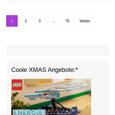
Seitennummerierung
1
2
3
…
76
Weiter
der
Beiträge
Coole XMAS Angebote:*