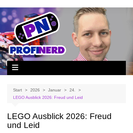
Zum
Inhalt
springen
Start
2026
Januar
24.
LEGO Ausblick 2026: Freud und Leid
LEGO Ausblick 2026: Freud
und Leid