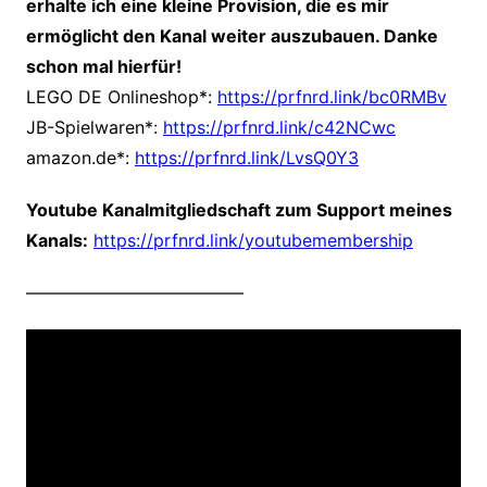
erhalte ich eine kleine Provision, die es mir
ermöglicht den Kanal weiter auszubauen. Danke
schon mal hierfür!
LEGO DE Onlineshop*:
https://prfnrd.link/bc0RMBv
JB-Spielwaren*:
https://prfnrd.link/c42NCwc
amazon.de*:
https://prfnrd.link/LvsQ0Y3
Youtube Kanalmitgliedschaft zum Support meines
Kanals:
https://prfnrd.link/youtubemembership
————————————–