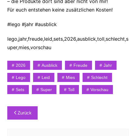
– die Produkte dort sind aber nicht von mir!
Für euch entstehen keine zusätzlichen Kosten!
#lego #jahr #ausblick
lego,jahr,freude,leid,sets,2026,ausblick,toll,schlecht,s
uper,mies,vorschau
2026
Ausblick
Freude
Jahr
Lego
Leid
Mies
Schlecht
Sets
Super
Toll
Vorschau
Beitragsnavigation
Zurück