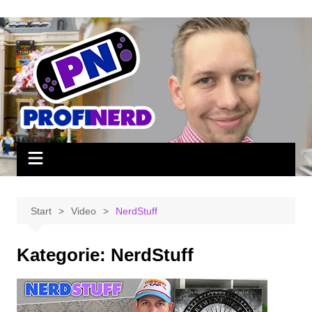
Zum
Inhalt
springen
Start
Video
NerdStuff
Kategorie:
NerdStuff