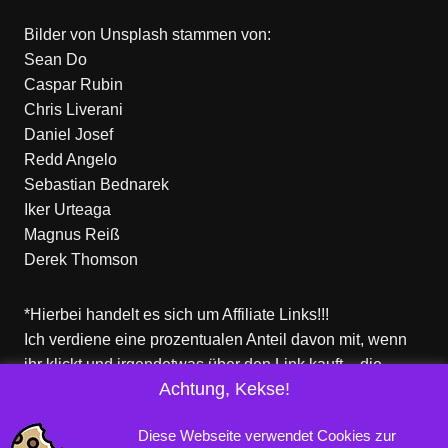
Bilder von
Unsplash
stammen von:
Sean Do
Caspar Rubin
Chris Liverani
Daniel Josef
Redd Angelo
Sebastian Bednarek
Iker Urteaga
Magnus Reiß
Derek Thomson
*Hierbei handelt es sich um Affiliate Links!!!
Ich verdiene eine prozentualen Anteil davon mit, wenn
ihr klickt und irgendetwas über den Link kauft – die
Achtung, Kekse!
Produkte dort sind aber nicht von mir!
Für euch entstehen keine zusätzlichen Kosten!
Diese Webseite verwendet Cookies zur