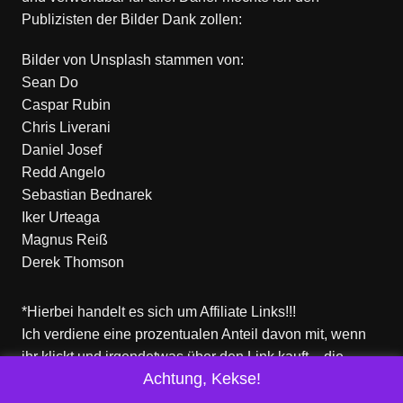
Publizisten der Bilder Dank zollen:
Bilder von
Unsplash
stammen von:
Sean Do
Caspar Rubin
Chris Liverani
Daniel Josef
Redd Angelo
Sebastian Bednarek
Iker Urteaga
Magnus Reiß
Derek Thomson
*Hierbei handelt es sich um Affiliate Links!!!
Ich verdiene eine prozentualen Anteil davon mit, wenn
ihr klickt und irgendetwas über den Link kauft – die
Achtung, Kekse!
Produkte dort sind aber nicht von mir!
Für euch entstehen keine zusätzlichen Kosten!