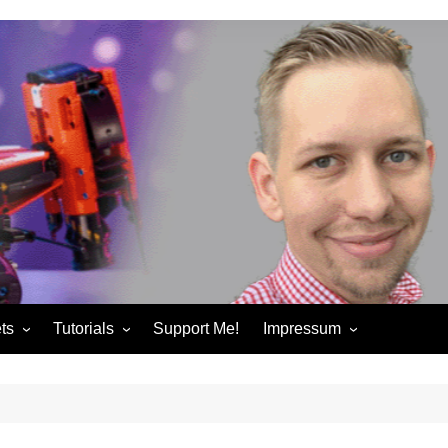
ts
Tutorials
Support Me!
Impressum
chandise
Control+ Gamepad Tutorials
Impressum
ories
Pybricks Tutorials
AGB
ndise
Datenschutzerklärung