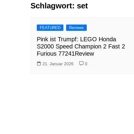
Schlagwort:
set
Tutorials
Warenkorb
Projekte
NerdStuff
FEATURED
Reviews
Speedbuild
Pink ist Trumpf: LEGO Honda
S2000 Speed Champion 2 Fast 2
GAMEzeit
Furious 77241Review
Muss das Sein
21. Januar 2026
0
Retroecke
Building Bricks For
Happiness