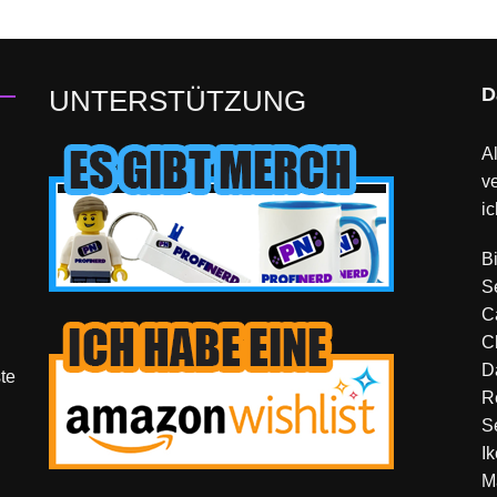
D
UNTERSTÜTZUNG
Al
v
ic
B
S
C
C
D
te
R
S
I
M