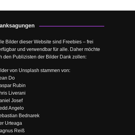
anksagungen
le Bilder dieser Website sind Freebies – frei
erfügbar und verwendbar für alle. Daher möchte
h den Publizisten der Bilder Dank zollen:
ilder von
Unsplash
stammen von:
ean Do
aspar Rubin
hris Liverani
aniel Josef
edd Angelo
ebastian Bednarek
ker Urteaga
agnus Reiß