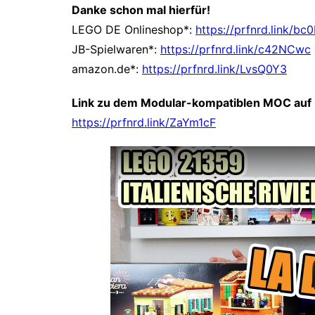
Danke schon mal hierfür!
LEGO DE Onlineshop*:
https://prfnrd.link/b
JB-Spielwaren*:
https://prfnrd.link/c42NCwc
amazon.de*:
https://prfnrd.link/LvsQ0Y3
Link zu dem Modular-kompatiblen MOC auf 
https://prfnrd.link/ZaYm1cF