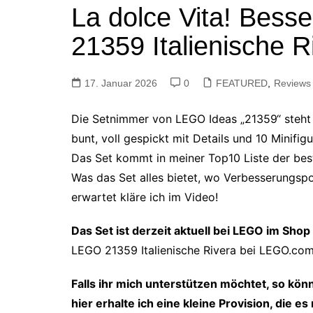
La dolce Vita! Bes
Tutorials
Warenkorb
21359 Italienische R
Projekte
NerdStuff
17. Januar 2026
Speedbuild
0
FEATURED
,
Reviews
GAMEzeit
Die Setnimmer von LEGO Ideas „21359“ steht für
Muss das Sein
bunt, voll gespickt mit Details und 10 Minifigu
Retroecke
Das Set kommt in meiner Top10 Liste der bes
Building Bricks For
Was das Set alles bietet, wo Verbesserungspot
Happiness
erwartet kläre ich im Video!
Das Set ist derzeit aktuell bei LEGO im Sho
LEGO 21359 Italienische Rivera bei LEGO.co
Falls ihr mich unterstützen
möchtet, so könn
hier erhalte ich eine kleine Provision, die 