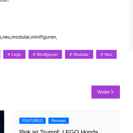
mir!
!
s,neu,modular,minifiguren,
Lego
Minifiguren
Modular
Neu
Weiter
FEATURED
Reviews
Pink ist Trumpf: LEGO Honda