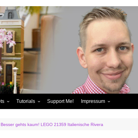
ts
Tutorials
Support Me!
Impressum
chandise
Control+ Gamepad Tutorials
Impressum
ories
Pybricks Tutorials
AGB
! Besser gehts kaum! LEGO 21359 Italienische Rivera
ndise
Datenschutzerklärung