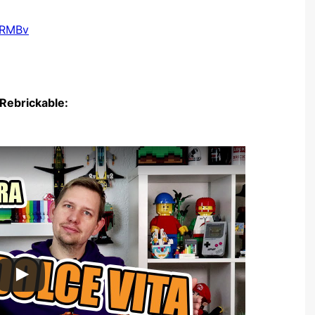
c0RMBv
Rebrickable: