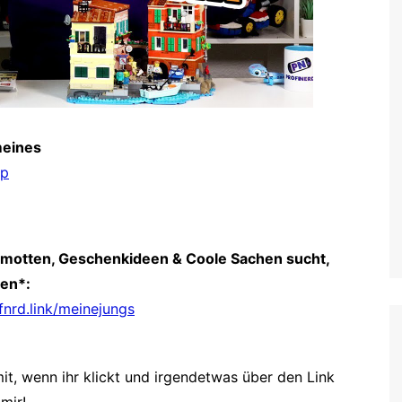
meines
ip
amotten, Geschenkideen & Coole Sachen sucht,
gen*:
rfnrd.link/meinejungs
it, wenn ihr klickt und irgendetwas über den Link