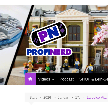
Zum
Inhalt
springen
Videos
Podcast
SHOP & Leih-Se
NerdNews
PROFINERD Mer
Reviews
Sinnvolle Access
Start
2026
Januar
17.
La dolce Vita
Community
Profinerd Mercha