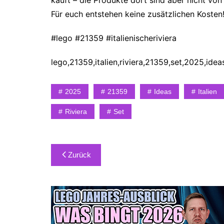
kauft – die Produkte dort sind aber nicht von 
Für euch entstehen keine zusätzlichen Kosten
#lego #21359 #italienischeriviera
lego,21359,italien,riviera,21359,set,2025,idea
2025
21359
Ideas
Italien
Riviera
Set
Beitragsnavigation
Zurück