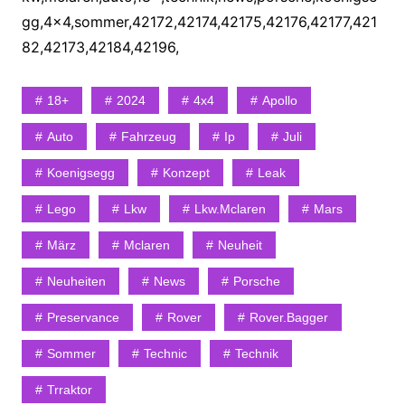
gg,4×4,sommer,42172,42174,42175,42176,42177,421
82,42173,42184,42196,
18+
2024
4x4
Apollo
Auto
Fahrzeug
Ip
Juli
Koenigsegg
Konzept
Leak
Lego
Lkw
Lkw.mclaren
Mars
März
Mclaren
Neuheit
Neuheiten
News
Porsche
Preservance
Rover
Rover.bagger
Sommer
Technic
Technik
Trraktor