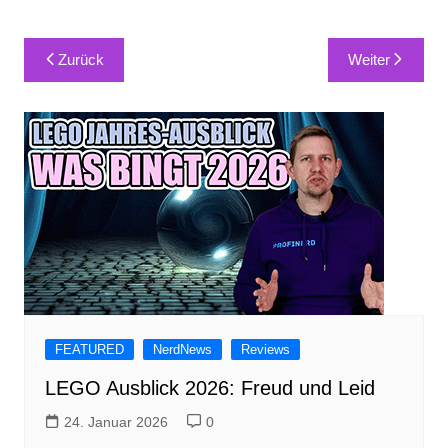
Beitragsnavigation
Zurück
Weiter
FEATURED
NerdNews
Reviews
LEGO Ausblick 2026: Freud und Leid
24. Januar 2026
0