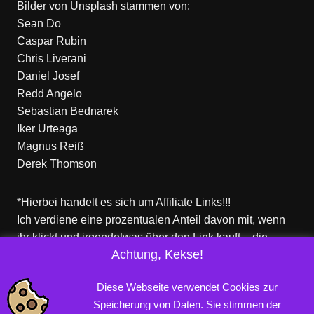
Bilder von
Unsplash
stammen von:
Sean Do
Caspar Rubin
Chris Liverani
Daniel Josef
Redd Angelo
Sebastian Bednarek
Iker Urteaga
Magnus Reiß
Derek Thomson
*Hierbei handelt es sich um Affiliate Links!!!
Ich verdiene eine prozentualen Anteil davon mit, wenn
ihr klickt und irgendetwas über den Link kauft – die
Achtung, Kekse!
Produkte dort sind aber nicht von mir!
Für euch entstehen keine zusätzlichen Kosten!
Diese Webseite verwendet Cookies zur
Speicherung von Daten. Sie stimmen der