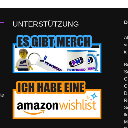
D
UNTERSTÜTZUNG
Al
v
ic
B
S
C
C
D
te
R
S
I
M