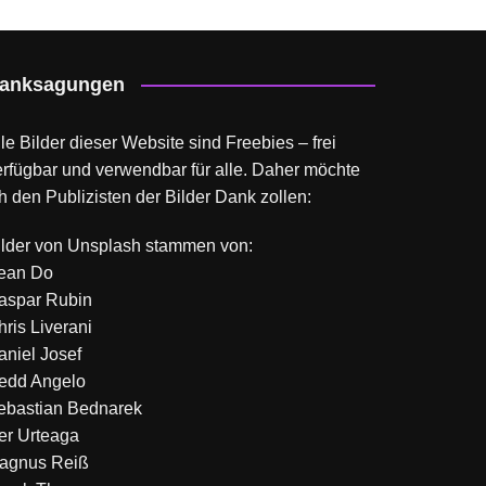
anksagungen
le Bilder dieser Website sind Freebies – frei
erfügbar und verwendbar für alle. Daher möchte
h den Publizisten der Bilder Dank zollen:
ilder von
Unsplash
stammen von:
ean Do
aspar Rubin
hris Liverani
aniel Josef
edd Angelo
ebastian Bednarek
ker Urteaga
agnus Reiß