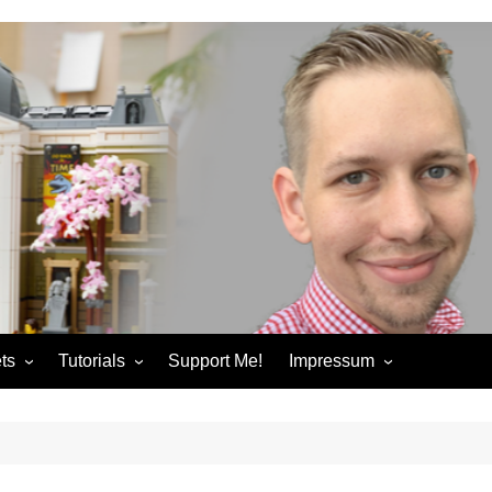
ts
Tutorials
Support Me!
Impressum
chandise
Control+ Gamepad Tutorials
Impressum
ories
Pybricks Tutorials
AGB
ndise
Datenschutzerklärung