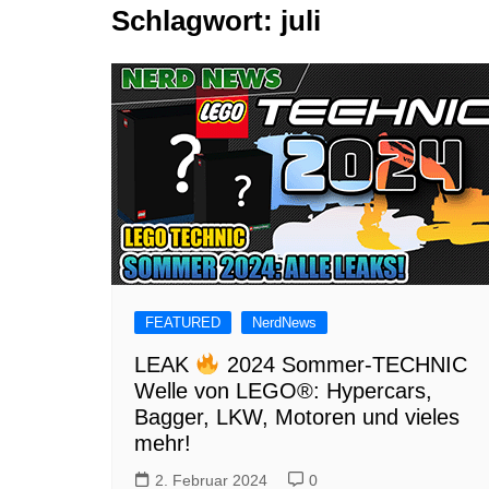
Schlagwort:
juli
Tutorials
Warenkorb
Projekte
NerdStuff
Speedbuild
GAMEzeit
Muss das Sein
Retroecke
Building Bricks For
Happiness
FEATURED
NerdNews
LEAK
2024 Sommer-TECHNIC
Welle von LEGO®: Hypercars,
Bagger, LKW, Motoren und vieles
mehr!
2. Februar 2024
0