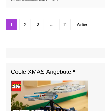
Seitennummerierung
1
2
3
…
11
Weiter
der
Beiträge
Coole XMAS Angebote:*