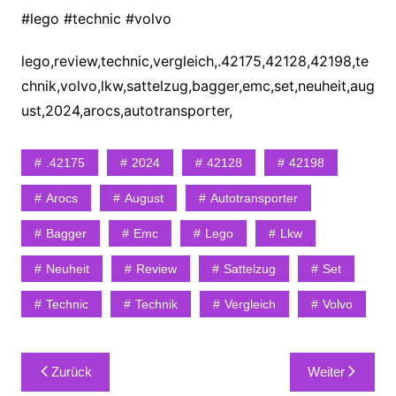
#lego #technic #volvo
lego,review,technic,vergleich,.42175,42128,42198,te
chnik,volvo,lkw,sattelzug,bagger,emc,set,neuheit,aug
ust,2024,arocs,autotransporter,
.42175
2024
42128
42198
Arocs
August
Autotransporter
Bagger
Emc
Lego
Lkw
Neuheit
Review
Sattelzug
Set
Technic
Technik
Vergleich
Volvo
Beitragsnavigation
Zurück
Weiter