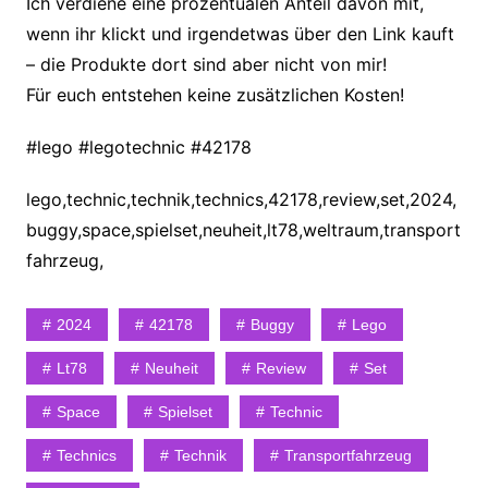
Ich verdiene eine prozentualen Anteil davon mit,
wenn ihr klickt und irgendetwas über den Link kauft
– die Produkte dort sind aber nicht von mir!
Für euch entstehen keine zusätzlichen Kosten!
#lego #legotechnic #42178
lego,technic,technik,technics,42178,review,set,2024,
buggy,space,spielset,neuheit,lt78,weltraum,transport
fahrzeug,
2024
42178
Buggy
Lego
Lt78
Neuheit
Review
Set
Space
Spielset
Technic
Technics
Technik
Transportfahrzeug