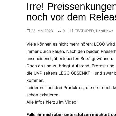
Irre! Preissenkunge
Tutorials
Warenkorb
noch vor dem Releas
Projekte
NerdStuff
23. Mai 2023
Speedbuild
0
FEATURED
,
NerdNews
GAMEzeit
Viele können
es nicht mehr hören: LEGO wird 
Muss das Sein
immer durch kauen. Nach den beiden Preiserh
Retroecke
anscheinend „überteuerten Sets“ gewöhnen.
Building Bricks For
Doch ab und zu bringt Aufstand, Protest un
Happiness
die UVP seitens LEGO GESENKT – und zwar be
kommen.
Leider nur bei drei Produkten, die erst noch 
schon existieren.
Alle Infos hierzu im Video!
Falls ihr mich aber unterstützen möchtet, so