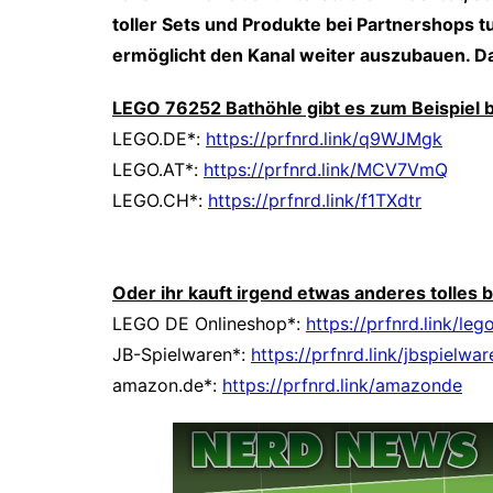
toller Sets und Produkte bei Partnershops tun
ermöglicht den Kanal weiter auszubauen. Da
LEGO 76252 Bathöhle gibt es zum Beispiel b
LEGO.DE*:
https://prfnrd.link/q9WJMgk
LEGO.AT*:
https://prfnrd.link/MCV7VmQ
LEGO.CH*:
https://prfnrd.link/f1TXdtr
Oder ihr kauft irgend etwas anderes tolles
LEGO DE Onlineshop*:
https://prfnrd.link/leg
JB-Spielwaren*:
https://prfnrd.link/jbspielwar
amazon.de*:
https://prfnrd.link/amazonde