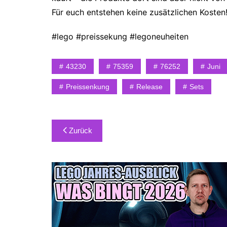
Für euch entstehen keine zusätzlichen Kosten
#lego #preissekung #legoneuheiten
43230
75359
76252
Juni
Preissenkung
Release
Sets
Beitragsnavigation
Zurück