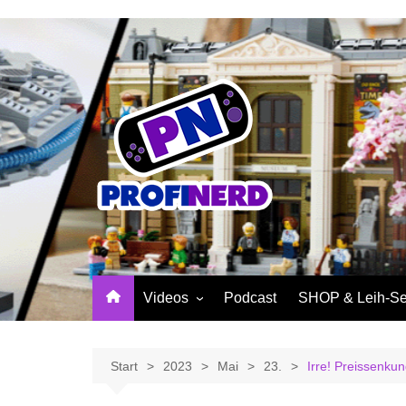
Zum
Inhalt
springen
Videos
Podcast
SHOP & Leih-Se
NerdNews
PROFINERD Mer
Reviews
Sinnvolle Access
Start
2023
Mai
23.
Irre! Preissenku
Community
Profinerd Mercha