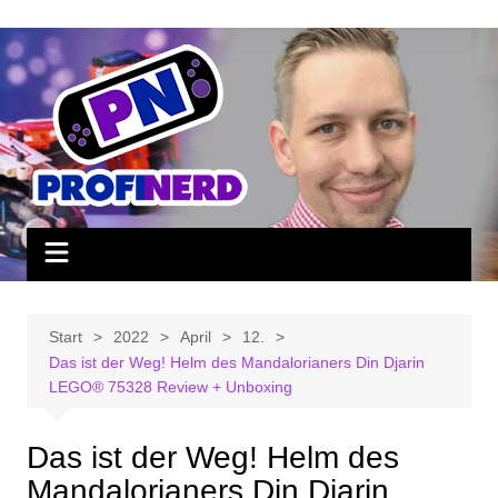
Zum
Inhalt
springen
Start
2022
April
12.
Das ist der Weg! Helm des Mandalorianers Din Djarin
LEGO® 75328 Review + Unboxing
Das ist der Weg! Helm des
Mandalorianers Din Djarin