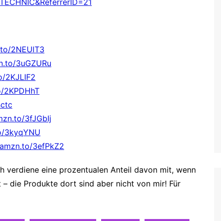
y=TECHNIC&ReferrerID=21
.to/2NEUlT3
zn.to/3uGZURu
to/2KJLIF2
to/2KPDHhT
Bctc
mzn.to/3fJGbIj
to/3kyqYNU
//amzn.to/3efPkZ2
 Ich verdiene eine prozentualen Anteil davon mit, wenn
t – die Produkte dort
sind aber nicht von mir! Für