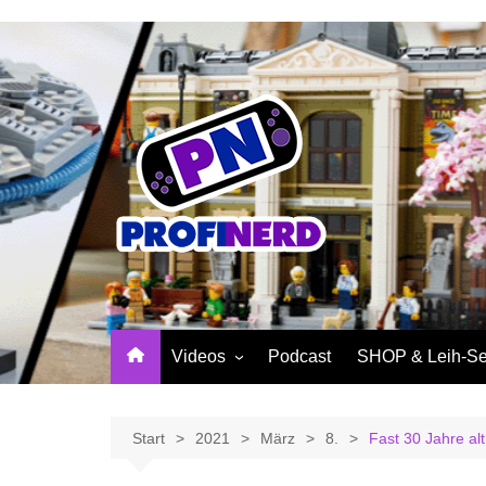
Zum
Inhalt
springen
Videos
Podcast
SHOP & Leih-Se
NerdNews
PROFINERD Mer
Reviews
Sinnvolle Access
Start
2021
März
8.
Fast 30 Jahre a
Community
Profinerd Mercha