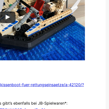
tkissenboot-fuer-rettungseinsaetze/a-42120/?
 gibt’s ebenfalls bei JB-Spielwaren*: