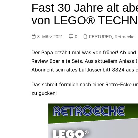
Fast 30 Jahre alt ab
Tutorials
Warenkorb
von LEGO® TECHN
Projekte
NerdStuff
8. März 2021
Speedbuild
0
FEATURED
,
Retroecke
GAMEzeit
Der Papa erzählt mal was von früher! Ab und
Muss das Sein
Review über alte Sets. Aus aktuellem Anlass
Retroecke
Abonnent sein altes Luftkissenbitt 8824 aus 
Building Bricks For
Happiness
Das schreit förmlich nach einer Retro-Ecke 
zu gucken!