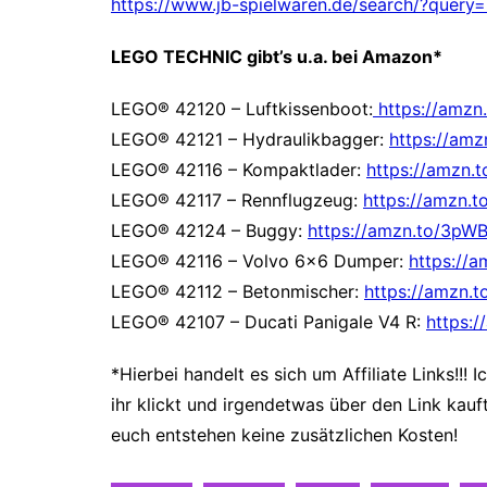
https://www.jb-spielwaren.de/search/?quer
LEGO TECHNIC gibt’s u.a. bei Amazon*
LEGO® 42120 – Luftkissenboot:
https://amzn
LEGO® 42121 – Hydraulikbagger:
https://am
LEGO® 42116 – Kompaktlader:
https://amzn.
LEGO® 42117 – Rennflugzeug:
https://amzn.
LEGO® 42124 – Buggy:
https://amzn.to/3pW
LEGO® 42116 – Volvo 6×6 Dumper:
https://a
LEGO® 42112 – Betonmischer:
https://amzn.
LEGO® 42107 – Ducati Panigale V4 R:
https:
*Hierbei handelt es sich um Affiliate Links!!!
ihr klickt und irgendetwas über den Link kauf
euch entstehen keine zusätzlichen Kosten!