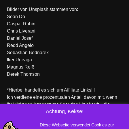
Bilder von
Unsplash
stammen von:
Sean Do
Caspar Rubin
Chris Liverani
Daniel Josef
Redd Angelo
Sebastian Bednarek
Iker Urteaga
Magnus Reiß
Derek Thomson
*Hierbei handelt es sich um Affiliate Links!!!
Ich verdiene eine prozentualen Anteil davon mit, wenn
ihr klickt und irgendetwas über den Link kauft – die
Achtung, Kekse!
Produkte dort sind aber nicht von mir!
Für euch entstehen keine zusätzlichen Kosten!
Diese Webseite verwendet Cookies zur