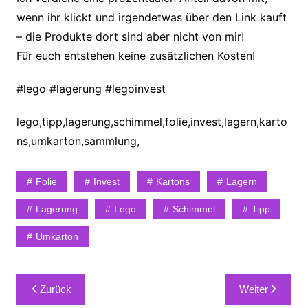
wenn ihr klickt und irgendetwas über den Link kauft
– die Produkte dort sind aber nicht von mir!
Für euch entstehen keine zusätzlichen Kosten!
#lego #lagerung #legoinvest
lego,tipp,lagerung,schimmel,folie,invest,lagern,karto
ns,umkarton,sammlung,
Folie
Invest
Kartons
Lagern
Lagerung
Lego
Schimmel
Tipp
Umkarton
Beitragsnavigation
Zurück
Weiter