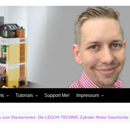
ts
Tutorials
Support Me!
Impressum
chandise
Control+ Gamepad Tutorials
Impressum
ories
Pybricks Tutorials
AGB
k zum Klackermotor: Die LEGO® TECHNIC Zylinder-Motor Geschichte
ndise
Datenschutzerklärung