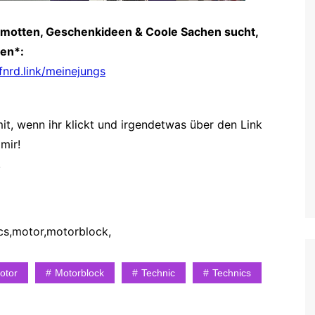
amotten, Geschenkideen & Coole Sachen sucht,
gen*:
rfnrd.link/meinejungs
it, wenn ihr klickt und irgendetwas über den Link
mir!
!
ics,motor,motorblock,
otor
Motorblock
Technic
Technics