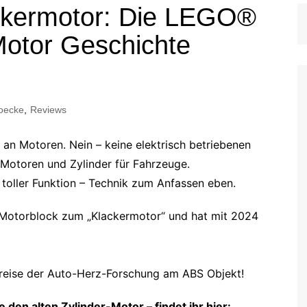
ckermotor: Die LEGO®
otor Geschichte
oecke
,
Reviews
n Motoren. Nein – keine elektrisch betriebenen
n Motoren und Zylinder für Fahrzeuge.
toller Funktion – Technik zum Anfassen eben.
Motorblock zum „Klackermotor“ und hat mit 2024
treise der Auto-Herz-Forschung am ABS Objekt!
den alten Zylinder-Motor – findet ihr hier: