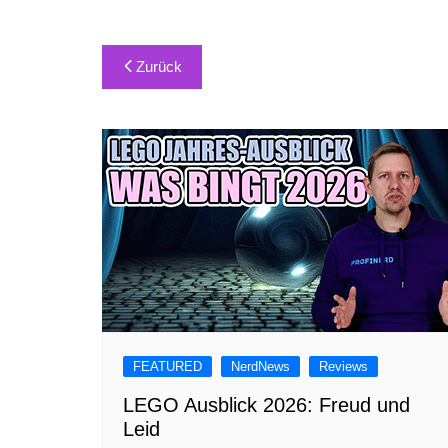
Beitragsnavigation
Zurück
FEATURED
NerdNews
Reviews
LEGO Ausblick 2026: Freud und
Leid