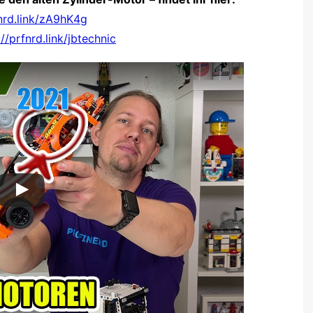
fnrd.link/zA9hK4g
://prfnrd.link/jbtechnic