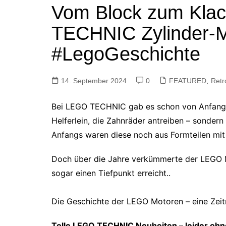
Vom Block zum Kla
Tutorials
Warenkorb
TECHNIC Zylinder-M
Projekte
NerdStuff
#LegoGeschichte
Speedbuild
GAMEzeit
14. September 2024
0
FEATURED
,
Retr
Muss das Sein
Bei LEGO TECHNIC gab es schon von Anfang a
Retroecke
Helferlein, die Zahnräder antreiben – sonder
Building Bricks For
Anfangs waren diese noch aus Formteilen mit 
Happiness
Doch über die Jahre verkümmerte der LEGO 
sogar einen
Tiefpunkt erreicht..
Die Geschichte der LEGO Motoren – eine Zei
Tolle LEGO TECHNIC Neuheiten – leider ohne 