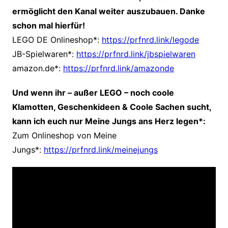
ermöglicht den Kanal weiter auszubauen. Danke
schon mal hierfür!
LEGO DE Onlineshop*:
https://prfnrd.link/legode
JB-Spielwaren*:
https://prfnrd.link/jbspielwaren
amazon.de*:
https://prfnrd.link/amazonde
Und wenn ihr – außer LEGO – noch coole
Klamotten, Geschenkideen & Coole Sachen sucht,
kann ich euch nur Meine Jungs ans Herz legen*:
Zum Onlineshop von Meine
Jungs*:
https://prfnrd.link/meinejungs