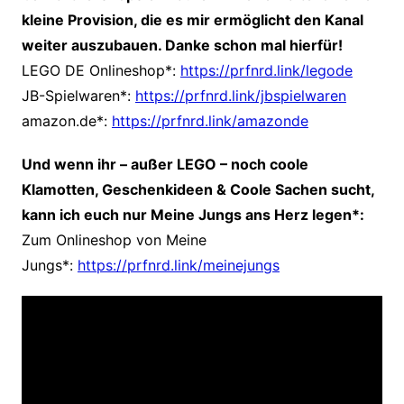
kleine Provision, die es mir ermöglicht den Kanal
weiter auszubauen. Danke schon mal hierfür!
LEGO DE Onlineshop*:
https://prfnrd.link/legode
JB-Spielwaren*:
https://prfnrd.link/jbspielwaren
amazon.de*:
https://prfnrd.link/amazonde
Und wenn ihr – außer LEGO – noch
coole
Klamotten, Geschenkideen & Coole Sachen sucht,
kann ich euch nur Meine Jungs ans Herz legen*:
Zum Onlineshop von Meine
Jungs*:
https://prfnrd.link/meinejungs