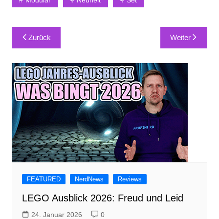
Modular
Neuheit
Set
Beitragsnavigation
Zurück
Weiter
FEATURED
NerdNews
Reviews
LEGO Ausblick 2026: Freud und Leid
24. Januar 2026
0