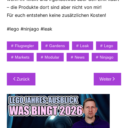
– die Produkte dort sind aber nicht von mir!
Für euch entstehen keine zusätzlichen Kosten!
#lego #ninjago #leak
Flugsegler
Gardens
Leak
Lego
Markets
Modular
News
Ninjago
Beitragsnavigation
Zurück
Weiter