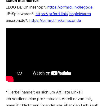
schon mal hierfür!
LEGO DE Onlineshop*:
https://prfnrd.link/legode
JB-Spielwaren*:
https://prfnrd.link/jbspielwaren
amazon.de*:
https://prfnrd.link/amazonde
*Hierbei handelt es sich um Affiliate Links!!!
Ich verdiene eine prozentualen Anteil davon mit,
wenn ihr klickt und irgendetwas über den Link kauft