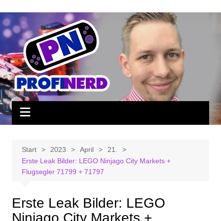
Zum
Inhalt
springen
Start
2023
April
21.
Erste Leak Bilder: LEGO Ninjago City Markets +
Flugsegler 71799 + 71797
Erste Leak Bilder: LEGO
Ninjago City Markets +