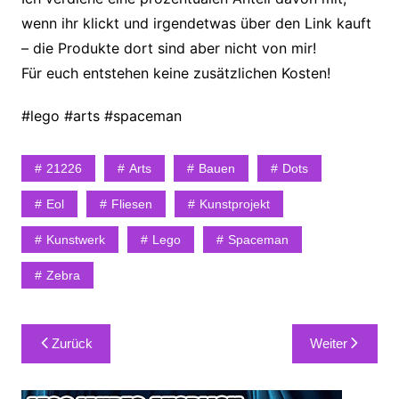
wenn ihr klickt und irgendetwas über den Link kauft
– die Produkte dort sind aber nicht von mir!
Für euch entstehen keine zusätzlichen Kosten!
#lego #arts #spaceman
21226
Arts
Bauen
Dots
Eol
Fliesen
Kunstprojekt
Kunstwerk
Lego
Spaceman
Zebra
Beitragsnavigation
Zurück
Weiter