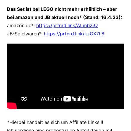
Das Set ist bei LEGO nicht mehr erhältlich – aber
bei amazon und JB aktuell noch* (Stand: 16.4.23):
amazon.de*:
https://prfnrd.link/ALmbz3v
JB-Spielwaren*:
https://prfnrd.link/kzGX7h8
*Hierbei handelt es sich um Affiliate Links!!!
Ich verdiene eine prozentualen Anteil davon mit,