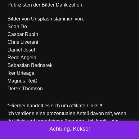
Publizisten der Bilder Dank zollen:
Bilder von
Unsplash
stammen von:
Sean Do
Caspar Rubin
Chris Liverani
Daniel Josef
Redd Angelo
Sebastian Bednarek
Iker Urteaga
Magnus Reiß
Derek Thomson
*Hierbei handelt es sich um Affiliate Links!!!
Ich verdiene eine prozentualen Anteil davon mit, wenn
ihr klickt und irgendetwas über den Link kauft – die
Achtung, Kekse!
Produkte dort sind aber nicht von mir!
Für euch entstehen keine zusätzlichen Kosten!