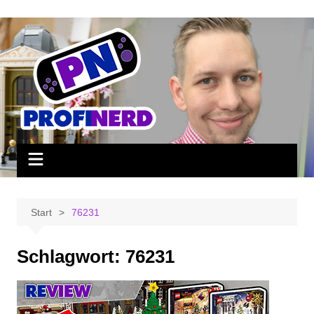
Zum
Inhalt
springen
Start
76231
Schlagwort:
76231