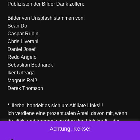
Publizisten der Bilder Dank zollen:
Bilder von
Unsplash
stammen von:
Sean Do
Caspar Rubin
Chris Liverani
Daniel Josef
Redd Angelo
Sebastian Bednarek
Iker Urteaga
Magnus Reiß
Derek Thomson
*Hierbei handelt es sich um Affiliate Links!!!
Ich verdiene eine prozentualen Anteil davon mit, wenn
ihr klickt und irgendetwas über den Link kauft – die
Achtung, Kekse!
Produkte dort sind aber nicht von mir!
Für euch entstehen keine zusätzlichen Kosten!