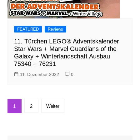
FEATURED
Reviews
11. Türchen LEGO® Adventskalender
Star Wars + Marvel Guardians of the
Galaxy + Winterlandschaft Ausbau
75340 + 76231
11. Dezember 2022
0
Seitennummerierung
1
2
Weiter
der
Beiträge