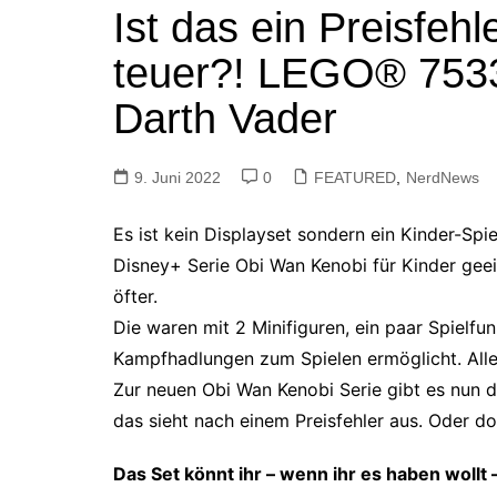
Ist das ein Preisfeh
Tutorials
Warenkorb
teuer?! LEGO® 753
Projekte
NerdStuff
Darth Vader
Speedbuild
GAMEzeit
9. Juni 2022
0
FEATURED
,
NerdNews
Muss das Sein
Es ist kein Displayset sondern ein Kinder-Spi
Retroecke
Disney+ Serie Obi Wan Kenobi für Kinder geei
Building Bricks For
öfter.
Happiness
Die waren mit 2 Minifiguren, ein paar Spielfu
Kampfhadlungen zum Spielen ermöglicht. Alle
Zur neuen Obi Wan Kenobi Serie gibt es nun 
das sieht nach einem Preisfehler aus. Oder do
Das Set könnt ihr – wenn ihr es haben wollt