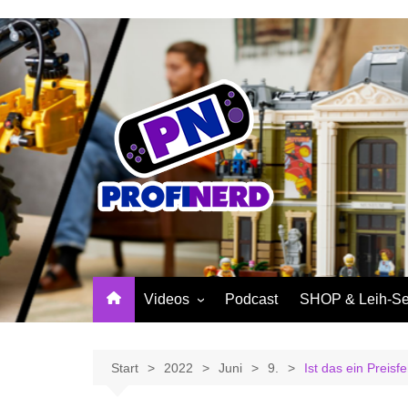
Zum
Inhalt
springen
Videos
Podcast
SHOP & Leih-Se
NerdNews
PROFINERD Mer
Reviews
Sinnvolle Access
Start
2022
Juni
9.
Ist das ein Preis
Community
Profinerd Mercha