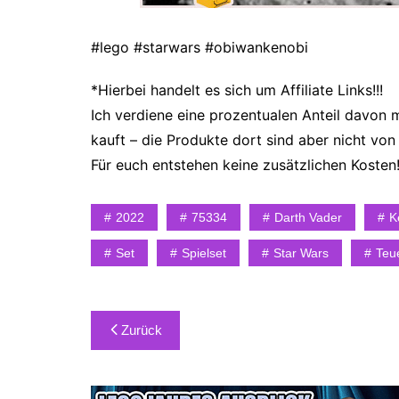
#lego #starwars #obiwankenobi
*Hierbei
handelt es sich um Affiliate Links!!!
Ich verdiene eine prozentualen Anteil davon m
kauft – die Produkte dort sind aber nicht von 
Für euch entstehen keine zusätzlichen Kosten
2022
75334
Darth Vader
K
Set
Spielset
Star Wars
Teu
Beitragsnavigation
Zurück