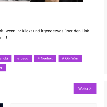
it, wenn ihr klickt und irgendetwas über den Link
mir!
!
enobi
Lego
Neuheit
Obi Wan
er
Weiter