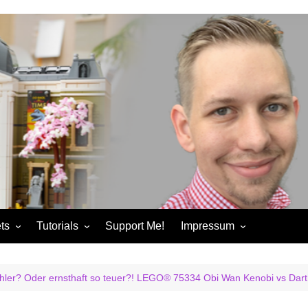
ts
Tutorials
Support Me!
Impressum
chandise
Control+ Gamepad Tutorials
Impressum
ories
Pybricks Tutorials
AGB
fehler? Oder ernsthaft so teuer?! LEGO® 75334 Obi Wan Kenobi vs Dar
ndise
Datenschutzerklärung