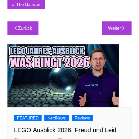
The Batman
Beitragsnavigation
Zurück
Weiter
FEATURED
NerdNews
Reviews
LEGO Ausblick 2026: Freud und Leid