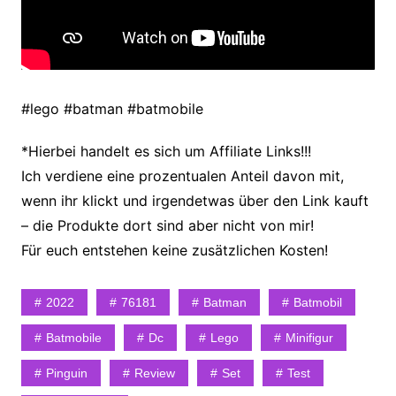
#lego #batman #batmobile
*Hierbei handelt es sich um Affiliate Links!!!
Ich verdiene eine prozentualen Anteil davon mit,
wenn ihr klickt und irgendetwas über den Link kauft
– die Produkte dort sind aber nicht von mir!
Für euch entstehen keine zusätzlichen Kosten!
2022
76181
Batman
Batmobil
Batmobile
Dc
Lego
Minifigur
Pinguin
Review
Set
Test