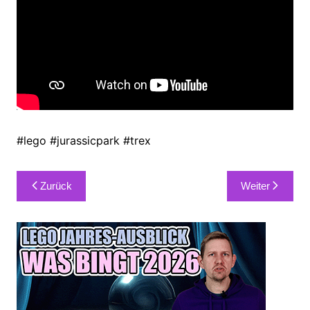
#lego #jurassicpark #trex
Beitragsnavigation
Zurück
Weiter