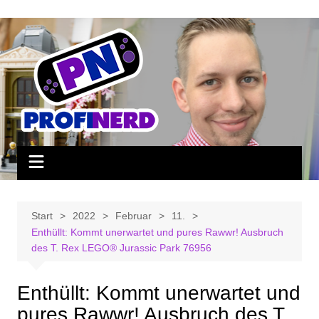
Zum
Inhalt
springen
Start
2022
Februar
11.
Enthüllt: Kommt unerwartet und pures Rawwr! Ausbruch
des T. Rex LEGO® Jurassic Park 76956
Enthüllt: Kommt unerwartet und
pures Rawwr! Ausbruch des T.