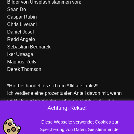
Bilder von
Unsplash
stammen von:
Sean Do
Caspar Rubin
Chris Liverani
Daniel Josef
Redd Angelo
Sebastian Bednarek
Iker Urteaga
Magnus Reiß
Derek Thomson
*Hierbei handelt es sich um Affiliate Links!!!
Ich verdiene eine prozentualen Anteil davon mit, wenn
ihr klickt und irgendetwas über den Link kauft – die
Achtung, Kekse!
Produkte dort sind aber nicht von mir!
Für euch entstehen keine zusätzlichen Kosten!
Diese Webseite verwendet Cookies zur
Speicherung von Daten. Sie stimmen der