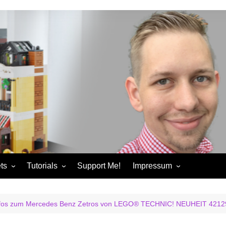
ts
Tutorials
Support Me!
Impressum
chandise
Control+ Gamepad Tutorials
Impressum
ories
Pybricks Tutorials
AGB
nfos zum Mercedes Benz Zetros von LEGO® TECHNIC! NEUHEIT 4212
ndise
Datenschutzerklärung