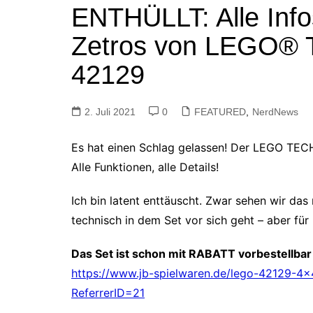
ENTHÜLLT: Alle Inf
Tutorials
Warenkorb
Zetros von LEGO®
Projekte
NerdStuff
42129
Speedbuild
GAMEzeit
2. Juli 2021
0
FEATURED
,
NerdNews
Muss das Sein
Es hat einen Schlag gelassen! Der LEGO TEC
Retroecke
Alle Funktionen, alle Details!
Building Bricks For
Happiness
Ich bin latent enttäuscht. Zwar sehen wir das
technisch in dem Set vor sich geht – aber f
Das Set ist schon mit RABATT vorbestellbar
https://www.jb-spielwaren.de/lego-42129-4
ReferrerID=21