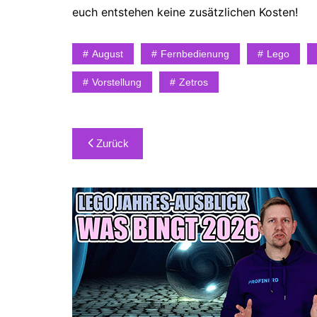
euch entstehen keine zusätzlichen Kosten!
August
Fernbedienung
Lego
Vorstellung
Zetros
Beitragsnavigation
Zurück