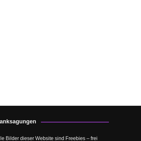
anksagungen
le Bilder dieser Website sind Freebies – frei