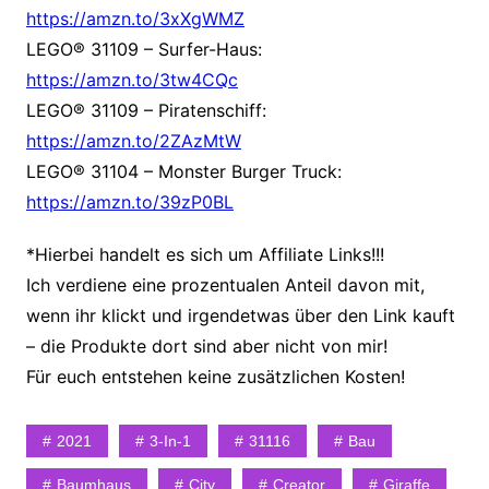
https://amzn.to/3xXgWMZ
LEGO® 31109 – Surfer-Haus:
https://amzn.to/3tw4CQc
LEGO® 31109 – Piratenschiff:
https://amzn.to/2ZAzMtW
LEGO® 31104 – Monster Burger Truck:
https://amzn.to/39zP0BL
*Hierbei handelt es sich um Affiliate Links!!!
Ich verdiene eine prozentualen Anteil davon mit,
wenn ihr klickt und irgendetwas über den Link kauft
– die Produkte dort sind aber nicht von mir!
Für euch entstehen keine zusätzlichen Kosten!
2021
3-In-1
31116
Bau
Baumhaus
City
Creator
Giraffe