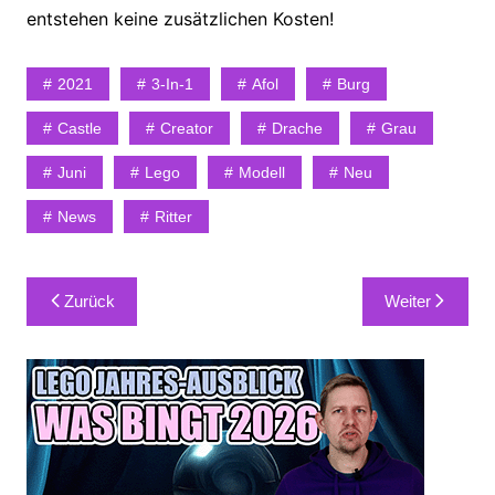
entstehen keine zusätzlichen Kosten!
2021
3-In-1
Afol
Burg
Castle
Creator
Drache
Grau
Juni
Lego
Modell
Neu
News
Ritter
Beitragsnavigation
Zurück
Weiter