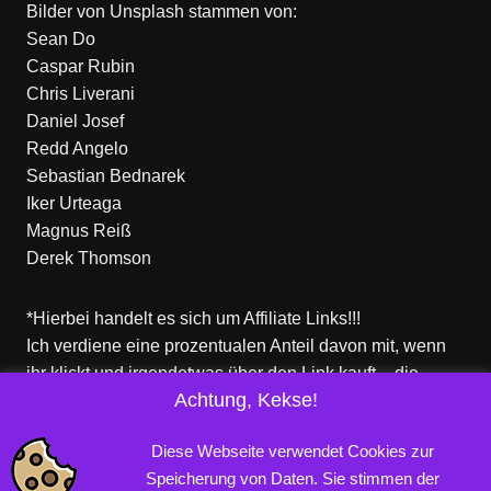
Bilder von
Unsplash
stammen von:
Sean Do
Caspar Rubin
Chris Liverani
Daniel Josef
Redd Angelo
Sebastian Bednarek
Iker Urteaga
Magnus Reiß
Derek Thomson
*Hierbei handelt es sich um Affiliate Links!!!
Ich verdiene eine prozentualen Anteil davon mit, wenn
ihr klickt und irgendetwas über den Link kauft – die
Achtung, Kekse!
Produkte dort sind aber nicht von mir!
Für euch entstehen keine zusätzlichen Kosten!
Diese Webseite verwendet Cookies zur
Speicherung von Daten. Sie stimmen der