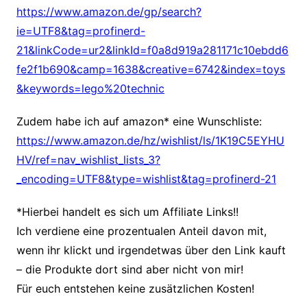
https://www.amazon.de/gp/search?
ie=UTF8&tag=profinerd-
21&linkCode=ur2&linkId=f0a8d919a281171c10ebdd6
fe2f1b690&camp=1638&creative=6742&index=toys
&keywords=lego%20technic
Zudem habe ich auf amazon* eine Wunschliste:
https://www.amazon.de/hz/wishlist/ls/1K19C5EYHU
HV/ref=nav_wishlist_lists_3?
_encoding=UTF8&type=wishlist&tag=profinerd-21
*Hierbei handelt es sich um Affiliate Links!!
Ich verdiene eine prozentualen Anteil davon mit,
wenn ihr klickt und irgendetwas über den Link kauft
– die Produkte dort sind aber nicht von mir!
Für euch entstehen keine zusätzlichen Kosten!