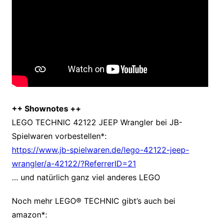
++ Shownotes ++
LEGO TECHNIC 42122 JEEP Wrangler bei JB-
Spielwaren vorbestellen*:
https://www.jb-spielwaren.de/lego-42122-jeep-
wrangler/a-42122/?ReferrerID=21
… und natürlich ganz
viel anderes LEGO
Noch mehr LEGO® TECHNIC gibt’s auch bei
amazon*: