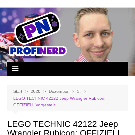
Zum
Inhalt
springen
Start
2020
Dezember
3.
LEGO TECHNIC 42122 Jeep Wrangler Rubicon:
OFFIZIELL Vorgestellt
LEGO TECHNIC 42122 Jeep
Wrangler Rubicon: OFFIZIELL