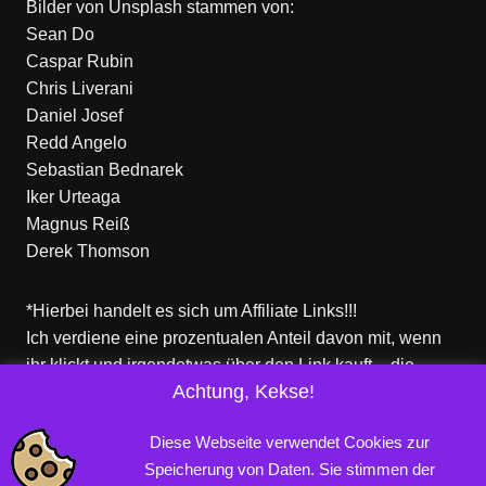
Bilder von
Unsplash
stammen von:
Sean Do
Caspar Rubin
Chris Liverani
Daniel Josef
Redd Angelo
Sebastian Bednarek
Iker Urteaga
Magnus Reiß
Derek Thomson
*Hierbei handelt es sich um Affiliate Links!!!
Ich verdiene eine prozentualen Anteil davon mit, wenn
ihr klickt und irgendetwas über den Link kauft – die
Achtung, Kekse!
Produkte dort sind aber nicht von mir!
Für euch entstehen keine zusätzlichen Kosten!
Diese Webseite verwendet Cookies zur
Speicherung von Daten. Sie stimmen der