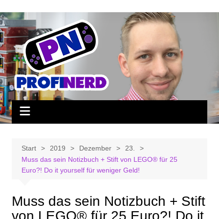
Zum
Inhalt
springen
Start
2019
Dezember
23.
Muss das sein Notizbuch + Stift von LEGO® für 25
Euro?! Do it yourself für weniger Geld!
Muss das sein Notizbuch + Stift
von LEGO® für 25 Euro?! Do it