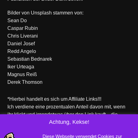
Bilder von
Unsplash
stammen von:
Sean Do
Caspar Rubin
Chris Liverani
Daniel Josef
Redd Angelo
Sebastian Bednarek
Iker Urteaga
Magnus Reiß
Derek Thomson
*Hierbei handelt es sich um Affiliate Links!!!
Ich verdiene eine prozentualen Anteil davon mit, wenn
ihr klickt und irgendetwas über den Link kauft – die
Achtung, Kekse!
Produkte dort sind aber nicht von mir!
Für euch entstehen keine zusätzlichen Kosten!
Diese Webseite verwendet Cookies zur