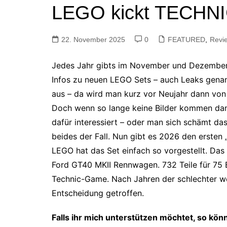
LEGO kickt TECHNI
Tutorials
Warenkorb
Projekte
22. November 2025
0
FEATURED
,
Revi
NerdStuff
Speedbuild
Jedes Jahr gibts im November und Dezembe
GAMEzeit
Infos zu neuen LEGO Sets – auch Leaks genan
aus – da wird man kurz vor Neujahr dann von 
Muss das Sein
Doch wenn so lange keine Bilder kommen dan
Retroecke
dafür interessiert – oder man sich schämt das
Building Bricks For
beides der Fall. Nun gibt es 2026 den ersten
Happiness
LEGO hat das Set einfach so vorgestellt. Da
Ford GT40 MKII Rennwagen. 732 Teile für 75
Technic-Game. Nach Jahren der schlechter w
Entscheidung getroffen.
Falls ihr mich unterstützen möchtet, so kön