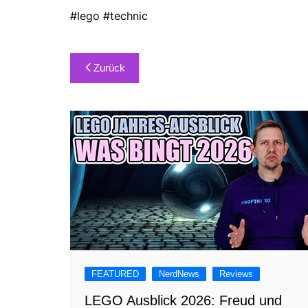
#lego #technic
Beitragsnavigation
Zurück
FEATURED
NerdNews
Reviews
LEGO Ausblick 2026: Freud und