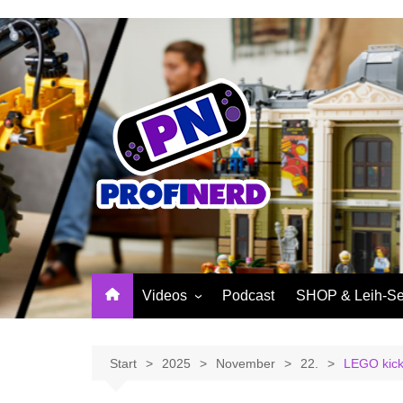
Zum
Inhalt
springen
Videos
Podcast
SHOP & Leih-Se
NerdNews
PROFINERD Mer
Reviews
Sinnvolle Access
Start
2025
November
22.
LEGO kick
Community
Profinerd Mercha