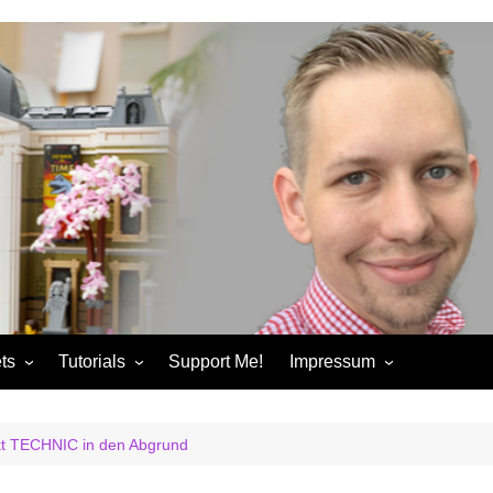
ts
Tutorials
Support Me!
Impressum
chandise
Control+ Gamepad Tutorials
Impressum
ories
Pybricks Tutorials
AGB
t TECHNIC in den Abgrund
ndise
Datenschutzerklärung