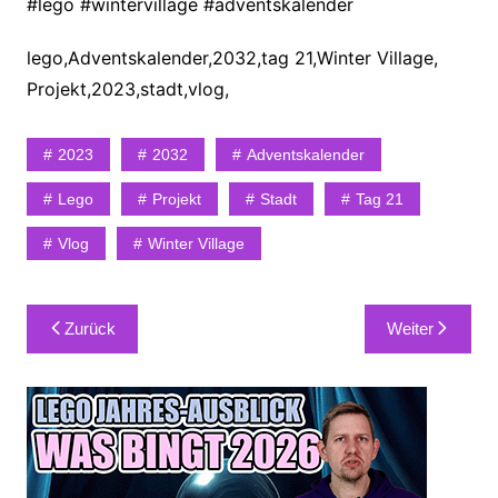
#lego #wintervillage #adventskalender
lego,Adventskalender,2032,tag 21,Winter Village,
Projekt,2023,stadt,vlog,
2023
2032
Adventskalender
Lego
Projekt
Stadt
Tag 21
Vlog
Winter Village
Beitragsnavigation
Zurück
Weiter