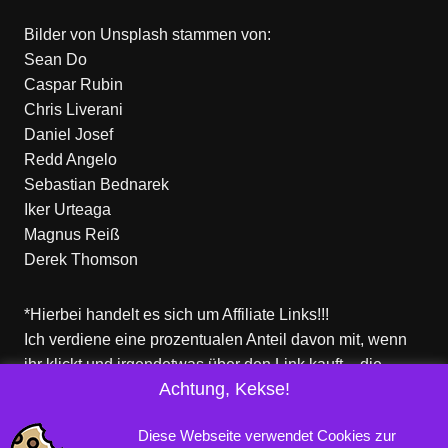
Bilder von
Unsplash
stammen von:
Sean Do
Caspar Rubin
Chris Liverani
Daniel Josef
Redd Angelo
Sebastian Bednarek
Iker Urteaga
Magnus Reiß
Derek Thomson
*Hierbei handelt es sich um Affiliate Links!!!
Ich verdiene eine prozentualen Anteil davon mit, wenn
ihr klickt und irgendetwas über den Link kauft – die
Achtung, Kekse!
Produkte dort sind aber nicht von mir!
Für euch entstehen keine zusätzlichen Kosten!
Diese Webseite verwendet Cookies zur