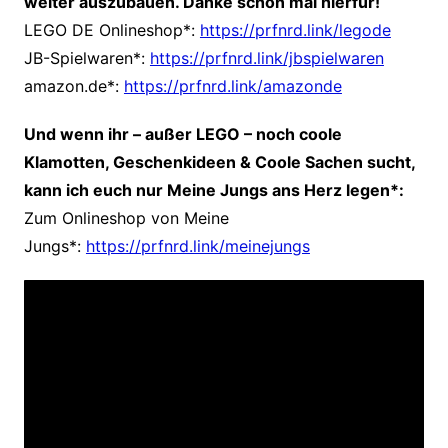
weiter auszubauen. Danke schon mal hierfür!
LEGO DE Onlineshop*:
https://prfnrd.link/legode
JB-Spielwaren*:
https://prfnrd.link/jbspielwaren
amazon.de*:
https://prfnrd.link/amazonde
Und wenn ihr – außer LEGO – noch coole
Klamotten, Geschenkideen & Coole Sachen sucht,
kann ich euch nur Meine Jungs ans Herz legen*:
Zum Onlineshop von Meine
Jungs*:
https://prfnrd.link/meinejungs