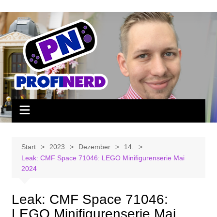
Zum
Inhalt
springen
Start
2023
Dezember
14.
Leak: CMF Space 71046: LEGO Minifigurenserie Mai
2024
Leak: CMF Space 71046:
LEGO Minifigurenserie Mai