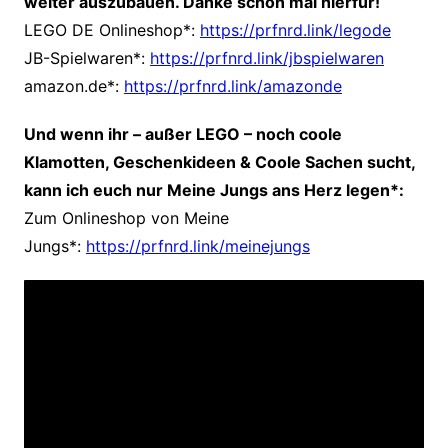
weiter auszubauen. Danke schon mal hierfür!
LEGO DE Onlineshop*:
https://prfnrd.link/legode
JB-Spielwaren*:
https://prfnrd.link/jbspielwaren
amazon.de*:
https://prfnrd.link/amazonde
Und wenn ihr – außer LEGO – noch coole
Klamotten, Geschenkideen
& Coole Sachen sucht,
kann ich euch nur Meine Jungs ans Herz legen*:
Zum Onlineshop von Meine
Jungs*:
https://prfnrd.link/meinejungs