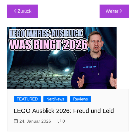
Beitragsnavigation
Zurück
Weiter
FEATURED
NerdNews
Reviews
LEGO Ausblick 2026: Freud und Leid
24. Januar 2026
0