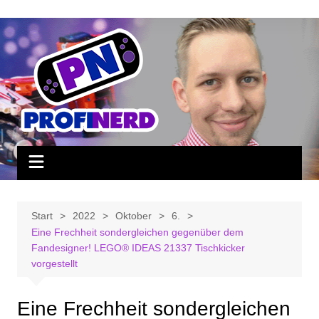
Zum
Inhalt
springen
Start
2022
Oktober
6.
Eine Frechheit sondergleichen gegenüber dem
Fandesigner! LEGO® IDEAS 21337 Tischkicker
vorgestellt
Eine Frechheit sondergleichen