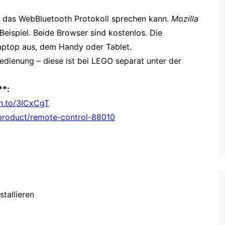
r das WebBluetooth Protokoll sprechen kann.
Mozilla
ispiel. Beide Browser sind kostenlos. Die
Laptop aus, dem Handy oder Tablet.
edienung – diese ist bei LEGO separat unter der
**:
n.to/3ICxCgT
product/remote-control-88010
tallieren