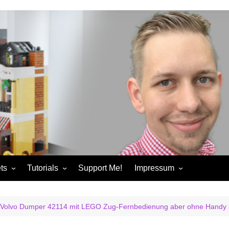
ts
Tutorials
Support Me!
Impressum
chandise
Control+ Gamepad Tutorials
Impressum
ories
Pybricks Tutorials
AGB
l: Volvo Dumper 42114 mit LEGO Zug-Fernbedienung aber ohne Handy 
ndise
Datenschutzerklärung