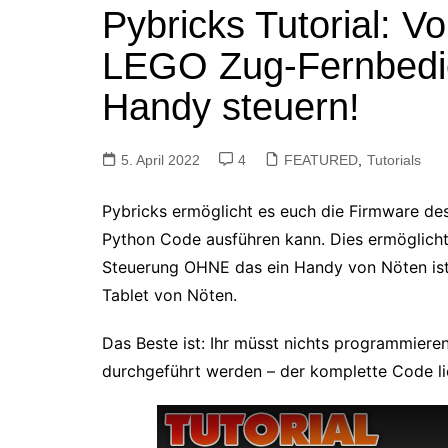
Pybricks Tutorial: 
Tutorials
Warenkorb
LEGO Zug-Fernbedi
Projekte
NerdStuff
Handy steuern!
Speedbuild
GAMEzeit
5. April 2022
4
FEATURED
,
Tutorials
Muss das Sein
Pybricks ermöglicht es euch die Firmware d
Retroecke
Python Code ausführen kann. Dies ermöglich
Building Bricks For
Steuerung OHNE das ein Handy von Nöten ist –
Happiness
Tablet von Nöten.
Das Beste ist: Ihr müsst nichts programmiere
durchgeführt werden – der komplette Code lie