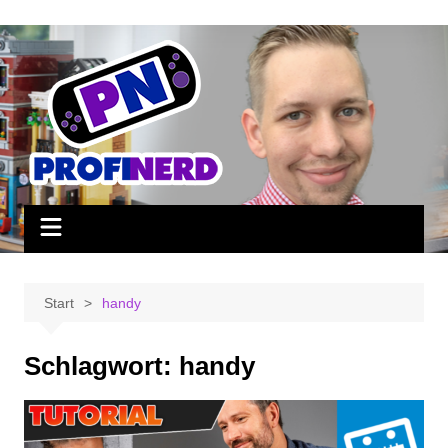
Zum
Inhalt
springen
Start
handy
Schlagwort:
handy