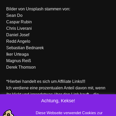
Bilder von
Unsplash
stammen von:
Sean Do
Caspar Rubin
Chris Liverani
Daniel Josef
Redd Angelo
Sebastian Bednarek
Iker Urteaga
Magnus Reiß
Derek Thomson
*Hierbei handelt es sich um Affiliate Links!!!
Ich verdiene eine prozentualen Anteil davon mit, wenn
ihr klickt und irgendetwas über den Link kauft – die
Achtung, Kekse!
Produkte dort sind aber nicht von mir!
Für euch entstehen keine zusätzlichen Kosten!
Diese Webseite verwendet Cookies zur