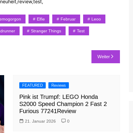
neuheit,review,test,
emogorgon
Elfie
Februar
Leoo
drunner
Stranger Things
Test
Weiter
FEATURED
Reviews
Pink ist Trumpf: LEGO Honda
S2000 Speed Champion 2 Fast 2
Furious 77241Review
21. Januar 2026
0