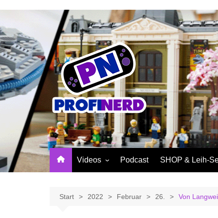
Zum
Inhalt
springen
Videos
Podcast
SHOP & Leih-Se
NerdNews
PROFINERD Mer
Reviews
Sinnvolle Access
Start
2022
Februar
26.
Von Langwei
Community
Profinerd Mercha