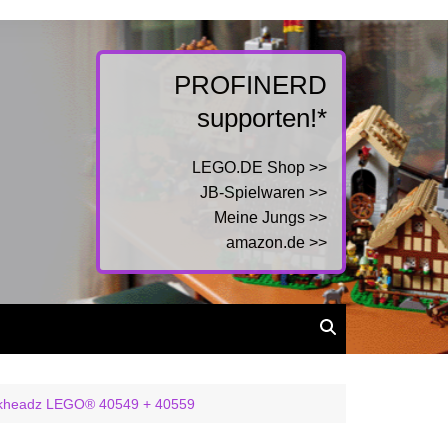
PROFINERD
supporten!*
LEGO.DE Shop >>
JB-Spielwaren >>
Meine Jungs >>
amazon.de >>
rickheadz LEGO® 40549 + 40559