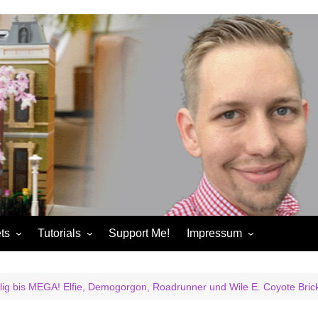
ts
Tutorials
Support Me!
Impressum
chandise
Control+ Gamepad Tutorials
Impressum
ories
Pybricks Tutorials
AGB
lig bis MEGA! Elfie, Demogorgon, Roadrunner und Wile E. Coyote B
ndise
Datenschutzerklärung