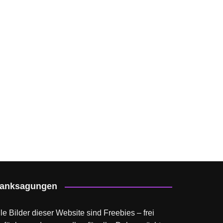
anksagungen
le Bilder dieser Website sind Freebies – frei