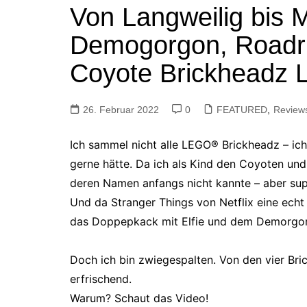
Von Langweilig bis 
Tutorials
Warenkorb
Demogorgon, Roadru
Projekte
NerdStuff
Coyote Brickheadz
Speedbuild
GAMEzeit
26. Februar 2022
0
FEATURED
,
Review
Muss das Sein
Ich sammel nicht alle LEGO® Brickheadz – ich
Retroecke
gerne hätte. Da ich als Kind den Coyoten un
Building Bricks For
deren Namen anfangs nicht kannte – aber supe
Happiness
Und da Stranger Things von Netflix eine echt 
das Doppepkack mit Elfie und dem Demorgor
Doch ich bin zwiegespalten. Von den vier Brick
erfrischend.
Warum? Schaut das Video!