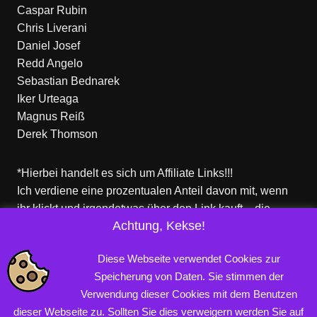
Caspar Rubin
Chris Liverani
Daniel Josef
Redd Angelo
Sebastian Bednarek
Iker Urteaga
Magnus Reiß
Derek Thomson
*Hierbei handelt es sich um Affiliate Links!!!
Ich verdiene eine prozentualen Anteil davon mit, wenn
ihr klickt und irgendetwas über den Link kauft – die
Achtung, Kekse!
Produkte dort sind aber nicht von mir!
Für euch entstehen keine zusätzlichen Kosten!
Diese Webseite verwendet Cookies zur
Speicherung von Daten. Sie stimmen der
Verwendung dieser Cookies mit dem Benutzen
Copyright © 2026 PROFINERD.DE. Alle Rechte vorbehalten.
dieser Webseite zu. Sollten Sie dies verweigern werden Sie auf