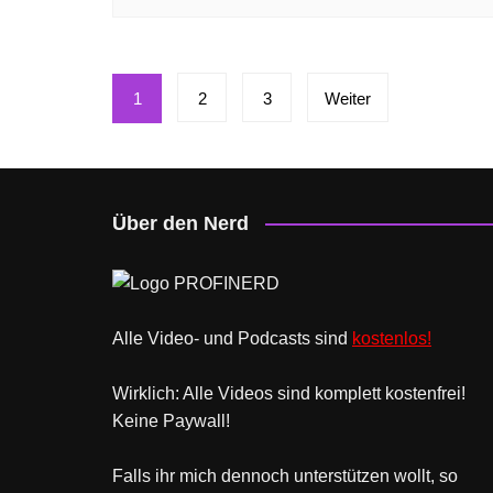
Seitennummerierung
1
2
3
Weiter
der
Beiträge
Über den Nerd
Alle Video- und Podcasts sind
kostenlos!
Wirklich: Alle Videos sind komplett kostenfrei!
Keine Paywall!
Falls ihr mich dennoch unterstützen wollt, so