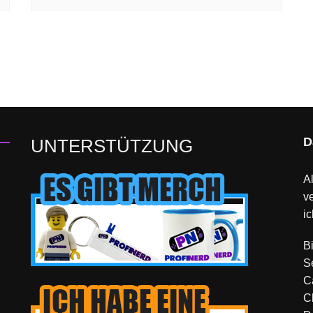
D
UNTERSTÜTZUNG
Al
v
ic
B
S
C
C