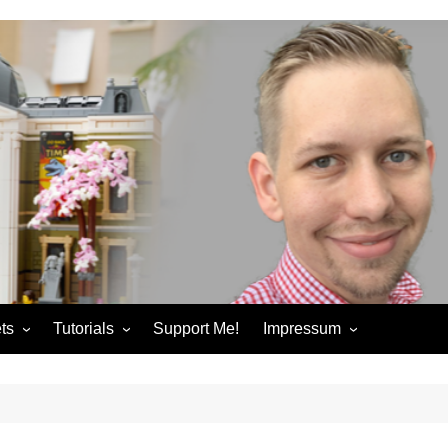
ts
Tutorials
Support Me!
Impressum
chandise
Control+ Gamepad Tutorials
Impressum
ories
Pybricks Tutorials
AGB
ndise
Datenschutzerklärung