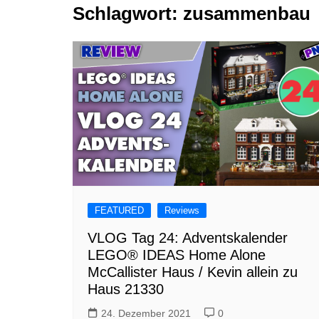
Schlagwort:
zusammenbau
Tutorials
Warenkorb
Projekte
NerdStuff
Speedbuild
GAMEzeit
Muss das Sein
Retroecke
Building Bricks For
Happiness
FEATURED
Reviews
VLOG Tag 24: Adventskalender
LEGO® IDEAS Home Alone
McCallister Haus / Kevin allein zu
Haus 21330
24. Dezember 2021
0