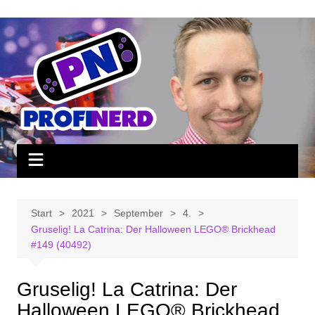
Zum
Inhalt
springen
Start
2021
September
4.
Gruselig! La Catrina: Der Halloween LEGO® Brickhead
#149 (40492)
Gruselig! La Catrina: Der
Halloween LEGO® Brickhead