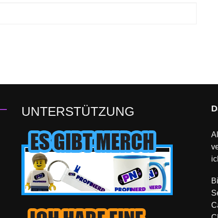
D
UNTERSTÜTZUNG
Al
v
ic
B
S
C
C