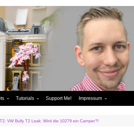
ts
Tutorials
Support Me!
Impressum
chandise
Control+ Gamepad Tutorials
Impressum
ories
Pybricks Tutorials
AGB
2: VW Bully T2 Leak: Wird die 10279 ein Camper?!
ndise
Datenschutzerklärung