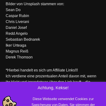
Bilder von
Unsplash
stammen von:
Sean Do
Caspar Rubin
Chris Liverani
Daniel Josef
Redd Angelo
Sebastian Bednarek
Iker Urteaga
Magnus Reiß
Derek Thomson
*Hierbei handelt es sich um Affiliate Links!!!
Ich verdiene eine prozentualen Anteil davon mit, wenn
ihr klickt und irgendetwas über den Link kauft – die
Achtung, Kekse!
Produkte dort sind aber nicht von mir!
Für euch entstehen keine zusätzlichen Kosten!
Diese Webseite verwendet Cookies zur
Speicherung von Daten. Sie stimmen der