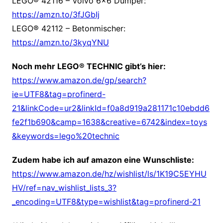
LEGO® 42116 – Volvo 6×6 Dumper:
https://amzn.to/3fJGbIj
LEGO® 42112 – Betonmischer:
https://amzn.to/3kyqYNU
Noch mehr LEGO® TECHNIC gibt’s hier:
https://www.amazon.de/gp/search?
ie=UTF8&tag=profinerd-
21&linkCode=ur2&linkId=f0a8d919a281171c10ebdd6
fe2f1b690&camp=1638&creative=6742&index=toys
&keywords=lego%20technic
Zudem habe ich auf amazon eine Wunschliste:
https://www.amazon.de/hz/wishlist/ls/1K19C5EYHU
HV/ref=nav_wishlist_lists_3?
_encoding=UTF8&type=wishlist&tag=profinerd-21