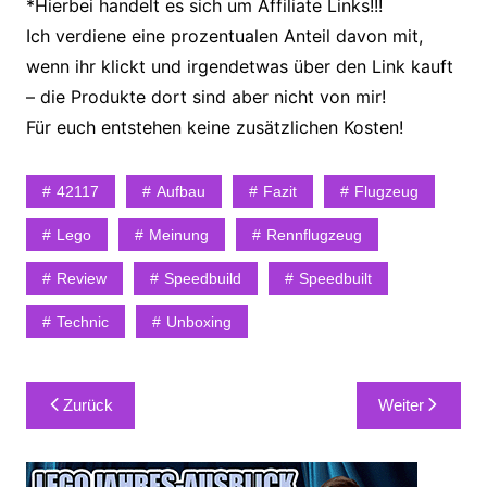
*Hierbei handelt es sich um Affiliate Links!!!
Ich verdiene eine prozentualen Anteil davon mit,
wenn ihr klickt und irgendetwas über den Link kauft
– die Produkte dort sind aber nicht von mir!
Für euch entstehen keine zusätzlichen Kosten!
42117
Aufbau
Fazit
Flugzeug
Lego
Meinung
Rennflugzeug
Review
Speedbuild
Speedbuilt
Technic
Unboxing
Beitragsnavigation
Zurück
Weiter