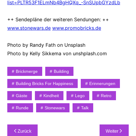
list=PLTR53F1ELmNb4BgHQXq_-SnSUpbGYzdLb
++ Sendepläne der weiteren Sendungen: ++
www.stonewars.de
www.promobricks.de
Photo by Randy Fath on Unsplash
Photo by Kelly Sikkema von unshplash.com
Brickmerge
Building
Building Bricks For Happiness
Erinnerungen
Gäste
Kindheit
Lego
Retro
Runde
Stonewars
Talk
Beitragsnavigation
Zurück
Weiter