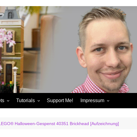
ts
Tutorials
Support Me!
Impressum
chandise
Control+ Gamepad Tutorials
Impressum
ories
Pybricks Tutorials
AGB
 LEGO® Halloween-Gespenst 40351 Brickhead [Aufzeichnung]
ndise
Datenschutzerklärung