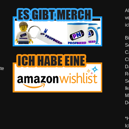
Al
v
ic
B
S
C
C
D
te
R
S
I
M
D
*H
I