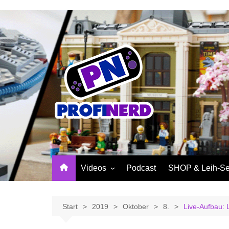
Zum
Inhalt
springen
Videos
Podcast
SHOP & Leih-Se
NerdNews
PROFINERD Mer
Reviews
Sinnvolle Access
Start
2019
Oktober
8.
Live-Aufbau:
Community
Profinerd Mercha