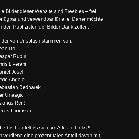
le Bilder dieser Website sind Freebies – frei
erfügbar und verwendbar für alle. Daher möchte
h den Publizisten der Bilder Dank zollen:
ilder von
Unsplash
stammen von:
ean Do
aspar Rubin
hris Liverani
aniel Josef
edd Angelo
ebastian Bednarek
ker Urteaga
agnus Reiß
erek Thomson
ierbei handelt es sich um Affiliate Links!!!
ch verdiene eine prozentualen Anteil davon mit,