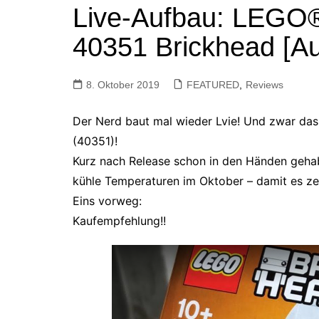
Live-Aufbau: LEGO
Tutorials
Warenkorb
40351 Brickhead [Au
Projekte
NerdStuff
8. Oktober 2019
Speedbuild
FEATURED
,
Reviews
GAMEzeit
Der Nerd baut mal wieder Lvie! Und zwar da
Muss das Sein
(40351)!
Retroecke
Kurz nach Release schon in den Händen gehab
Building Bricks For
kühle Temperaturen im Oktober – damit es zei
Happiness
Eins vorweg:
Kaufempfehlung!!